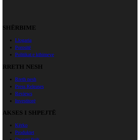
SHËRBIME
Llogaria
Porositë
Politikat e kthimeve
RRETH NESH
Rreth nesh
Press Releases
Reviews
Investitorë
AKSES I SHPEJTË
Kërko
Produktet
Dyqani fizik