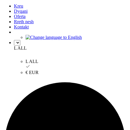
Kreu
Dyqani
Oferta
Rreth nesh
Kontakt
L ALL
L ALL
€ EUR